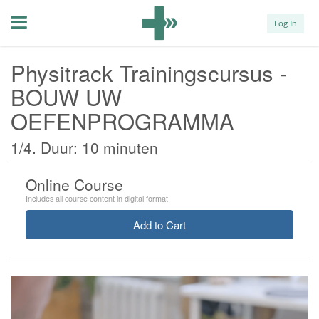
Menu
Log In
Physitrack Trainingscursus -
BOUW UW
OEFENPROGRAMMA
1/4. Duur: 10 minuten
Online Course
Includes all course content in digital format
Add to Cart